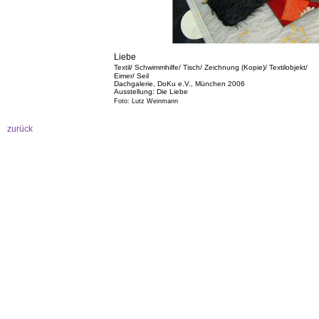
Liebe
Textil/
Schwimmhilfe
/
Tisch/ Zeichnung (Kopie)/ Textilobjekt/
Eimer/ Seil
Dachgaleri
e, DoKu e.V., München 2006
Ausstellung: Die Liebe
Foto: Lutz Weinmann
zurück