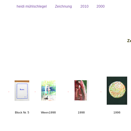
heidi mühlschlegel
Zeichnung
2010
2000
Z
.
.
.
.
Block Nr. 5
Ween1998
1998
1996