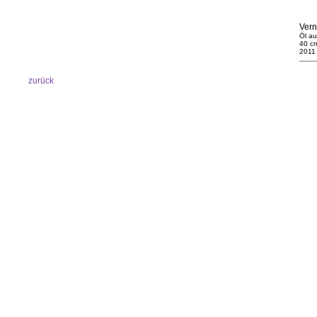
Vern
Öl au
40
cm
2011
zurück